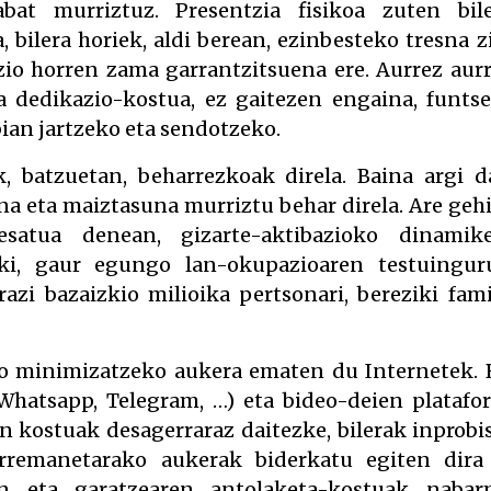
bat murriztuz. Presentzia fisikoa zuten bil
 bilera horiek, aldi berean, ezinbesteko tresna z
azio horren zama garrantzitsuena ere. Aurrez aur
a dedikazio-kostua, ez gaitezen engaina, funts
ian jartzeko eta sendotzeko.
, batzuetan, beharrezkoak direla. Baina argi d
na eta maiztasuna murriztu behar direla. Are geh
esatua denean, gizarte-aktibazioko dinamik
iki, gaur egungo lan-okupazioaren testuingur
azi bazaizkio milioika pertsonari, bereziki fami
do minimizatzeko aukera ematen du Internetek. 
Whatsapp, Telegram, …) eta bideo-deien platafo
en kostuak desagerraraz daitezke, bilerak inprobi
harremanetarako aukerak biderkatu egiten dira
en eta garatzearen antolaketa-kostuak naba