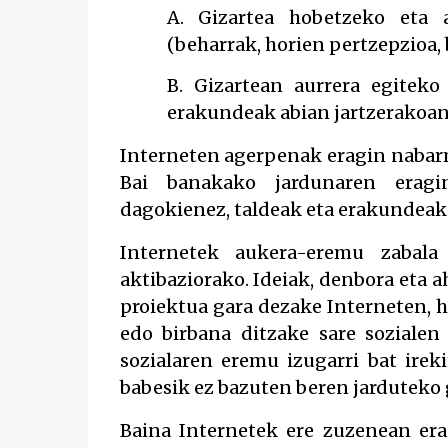
A. Gizartea hobetzeko eta 
(beharrak, horien pertzepzioa, 
B. Gizartean aurrera egitek
erakundeak abian jartzerakoan
Interneten agerpenak eragin nabarm
Bai banakako jardunaren eragin
dagokienez, taldeak eta erakundeak 
Internetek aukera-eremu zabala
aktibaziorako. Ideiak, denbora eta
proiektua gara dezake Interneten, ha
edo birbana ditzake sare sozialen b
sozialaren eremu izugarri bat ire
babesik ez bazuten beren jarduteko 
Baina Internetek ere zuzenean erag