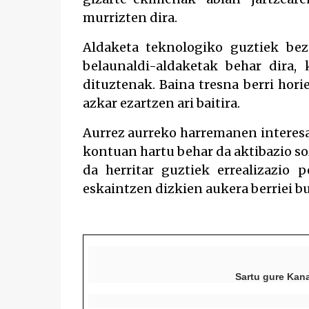
murrizten dira.
Aldaketa teknologiko guztiek beza
belaunaldi-aldaketak behar dira,
dituztenak. Baina tresna berri hori
azkar ezartzen ari baitira.
Aurrez aurreko harremanen interesa
kontuan hartu behar da aktibazio so
da herritar guztiek errealizazio p
eskaintzen dizkien aukera berriei bu
Sartu gure Kana