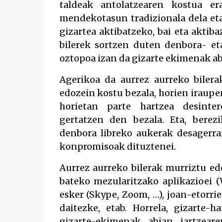
taldeak antolatzearen kostua era
mendekotasun tradizionala dela eta,
gizartea aktibatzeko, bai eta aktib
bilerek sortzen duten denbora- et
oztopoa izan da gizarte ekimenak ab
Agerikoa da aurrez aurreko bilerak
edozein kostu bezala, horien iraupe
horietan parte hartzea desinter
gertatzen den bezala. Eta, berez
denbora libreko aukerak desagerrar
konpromisoak dituztenei.
Aurrez aurreko bilerak murriztu e
bateko mezularitzako aplikazioei (
esker (Skype, Zoom, …), joan-etorri
daitezke, etab. Horrela, gizarte-
gizarte-ekimenak abian jartzear