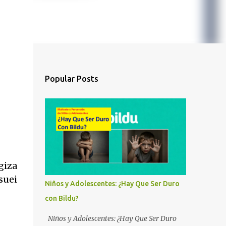
Popular Posts
giza
suei
Niños y Adolescentes: ¿Hay Que Ser Duro
con Bildu?
Niños y Adolescentes: ¿Hay Que Ser Duro