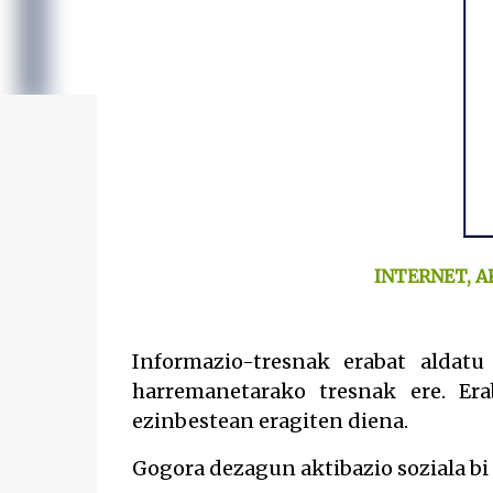
INTERNET, A
Informazio-tresnak erabat aldatu
harremanetarako tresnak ere. Era
ezinbestean eragiten diena.
Gogora dezagun aktibazio soziala b