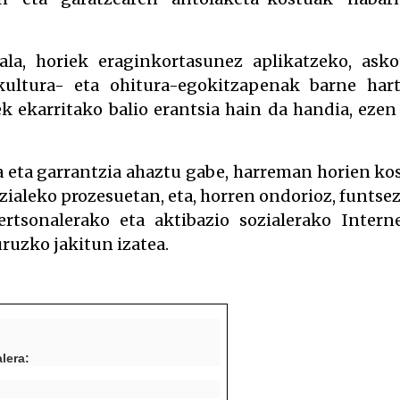
la, horiek eraginkortasunez aplikatzeko, asko
 kultura- eta ohitura-egokitzapenak barne har
ek ekarritako balio erantsia hain da handia, ezen
 eta garrantzia ahaztu gabe, harreman horien ko
zialeko prozesuetan, eta, horren ondorioz, funtse
ertsonalerako eta aktibazio sozialerako Intern
ruzko jakitun izatea.
lera: