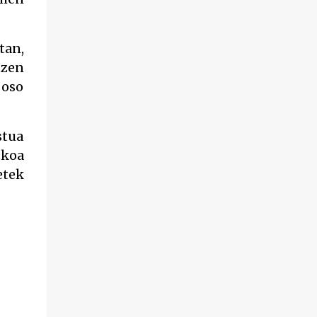
PosmoCapitalismo
https://www.youtube.com/watch?
tan,
v=QMTzcCQVDJ0 Financiación Corporativa
tzen
del TransActivismo
https://www.youtube.com/shorts/sSnDITJ5u
 oso
Pw ¡DEJA DE QUEJARTE! ¡ORGANÍZATE!
¿Conoces BABESTU? Si quieres hacer algo, o
stua
compartir ideas, para proteger a los niños y
adolescentes vascos frente a abusos y
zkoa
manipulaciones: BABESTU ezagutzen duzu?
etek
Euskal haurrak eta nerabeak abusu eta
manipulazioetatik babesteko zerbait egin
nahi baduzu, edo ideiak partekatu nahi
badituzu: Whatsapp:
https://chat.whatsapp.com/Em2TcZ2y7e077
4XJiXkIii Telegram :
https://t.me/babestu_proteger SÍGUENOS
EN YOUTUBE: