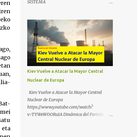
SISTEMA
eren
https://t.me/babestu_proteger WhatsApp :
https://drive.google.com/file/d/1eB0YFWrdq
iren
https://whatsapp.com/channel/0029VbBW5
a6ToUAzbjEIzXyXI5uqodDw/view?
reko
6k0LKZJWzQyoE1T SÍGUENOS EN
usp=sharing
ezko
YOUTUBE:
https://www.youtube.com/@ekaicenter?
sub_confirmation=1
ago,
iago
etan
Kiev Vuelve a Atacar la Mayor Central
uan,
Nuclear de Europa
lia-
Kiev Vuelve a Atacar la Mayor Central
Nuclear de Europa
Bat-
https://www.youtube.com/watch?
rmei
v=TYWeWOORuIA Dinámica del Partido
satu
Único DEJARSE LLEVAR
 eta
https://www.youtube.com/watch?
rmen
v=zJIGbVWMb6w Hablemos de