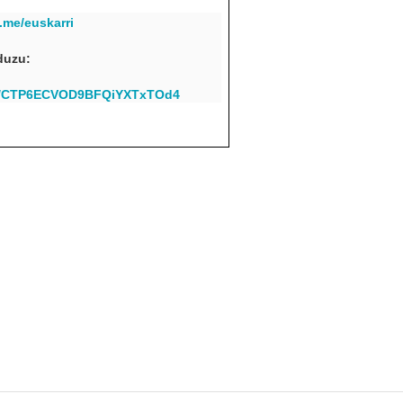
t.me/euskarri
duzu:
om/CTP6ECVOD9BFQiYXTxTOd4