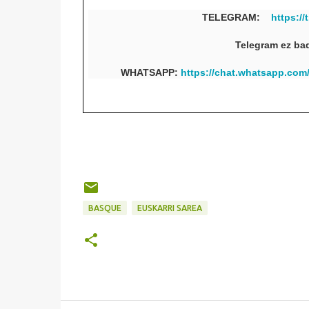
TELEGRAM:
https://
Telegram ez ba
WHATSAPP:
https://chat.whatsapp.c
BASQUE
EUSKARRI SAREA