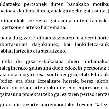
aldatzeko pertsonek duten banakako motiba
balioak, denbora librea, ahalegintzeko gaitasuna...
o dinamikak sortzeko gaitasuna duten taldeak
 pertsonen arteko harremana.
ena du gizarte-dinamizazioaren bi alderdi horie
kortasunari dagokionez, bai lankidetza-auk
abian jartzeko eta sustatzeko.
 ireki du gizarte-bokazioa duen norbanako
 ahaleginerako gaitasuna duen edozein pertsonak 
la nola blogari gisa, youtuber gisa, etab. Edukiak
idez, eta abar. Errealitate horrek, berez, aktib
kitzen du orain arte erakunde edo enpresaren b
gaitasuna proiektatzeko gai ez ziren pertsonentza
iten die gizarte-harremanetako tresnei. Batez 