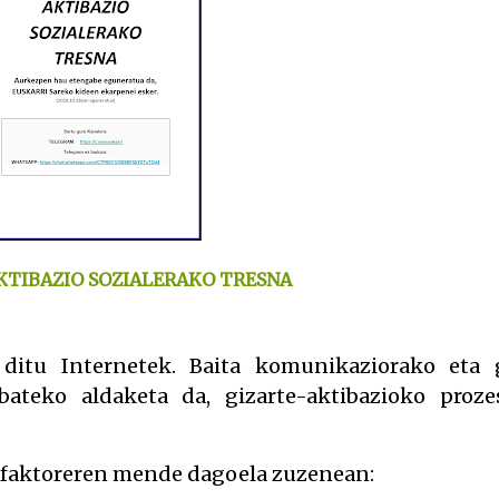
KTIBAZIO SOZIALERAKO TRESNA
 ditu Internetek. Baita komunikaziorako eta 
bateko aldaketa da, gizarte-aktibazioko proze
i faktoreren mende dagoela zuzenean: