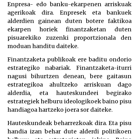
Enpresa- edo banku-ekarpenen arriskuak
agerikoak dira. Enpresek eta bankuek
alderdien gainean duten botere faktikoa
ekarpen horiek finantzaketan duten
pisuarekiko zuzenki proportzionala den
moduan handitu daiteke.
Finantzaketa publikoak ere baditu ondorio
estrategiko nabariak. Finantzaketa-iturri
nagusi bihurtzen denean, bere gaitasun
estrategikoa ahultzeko arriskuan dago
alderdia, eta hauteskundeei begirako
estrategiek helburu ideologikoek baino pisu
handiagoa hartzeko joera sor daiteke.
Hauteskundeak beharrezkoak dira. Eta pisu
handia izan behar dute alderdi politikoen