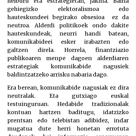
helburu eta estrategietan, jakina. Baina
gehiegizko elektoralismoa edo
hauteskundeei begirako obsesioa ez da
neutroa. Alderdi politikoek ondo dakite
hauteskundeak, neurri handi batean,
komunikabideei esker irabazten edo
galtzen direla. Horrela, finantziazio
publikoaren menpe dagoen alderdiaren
estrategiak komunikabide nagusiek
baldintzatzeko arrisku nabaria dago.
Era berean, komunikabide nagusiak ez dira
neutralak. Eta gutxiago euskal
testuinguruan. Hedabide tradizionalak
kontuan hartzen baditugu, idatzizko
prentsan edo telebistan adibidez, indar
mugatua dute herri honetan errotuta