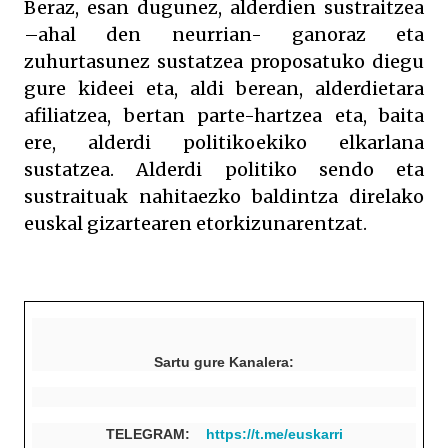
Beraz, esan dugunez, alderdien sustraitzea
–ahal den neurrian- ganoraz eta
zuhurtasunez sustatzea proposatuko diegu
gure kideei eta, aldi berean, alderdietara
afiliatzea, bertan parte-hartzea eta, baita
ere, alderdi politikoekiko elkarlana
sustatzea. Alderdi politiko sendo eta
sustraituak nahitaezko baldintza direlako
euskal gizartearen etorkizunarentzat.
Sartu gure Kanalera:
TELEGRAM:
https://t.me/euskarri