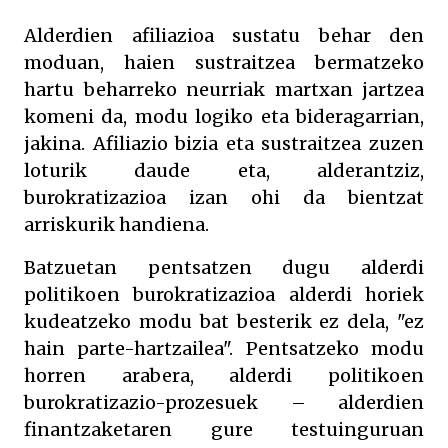
Alderdien afiliazioa sustatu behar den
moduan, haien sustraitzea bermatzeko
hartu beharreko neurriak martxan jartzea
komeni da, modu logiko eta bideragarrian,
jakina. Afiliazio bizia eta sustraitzea zuzen
loturik daude eta, alderantziz,
burokratizazioa izan ohi da bientzat
arriskurik handiena.
Batzuetan pentsatzen dugu alderdi
politikoen burokratizazioa alderdi horiek
kudeatzeko modu bat besterik ez dela, "ez
hain parte-hartzailea". Pentsatzeko modu
horren arabera, alderdi politikoen
burokratizazio-prozesuek – alderdien
finantzaketaren gure testuinguruan