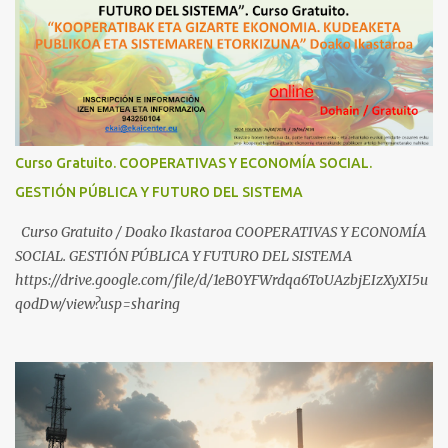
Industrial https://www.youtube.com/shorts/dGKjgqEvRHk
¿Conoces los nuevos canales de BABESTU? Si quieres hacer algo, o
compartir ideas, para proteger a los niños y adolescentes vascos
frente a abusos y manipulaciones: BABESTUren kanal berriak
ezagutzen dituzu? Euskal haurrak eta nerabeak abusu eta
manipulazioetatik babesteko zerbait egin nahi baduzu, edo ideiak
partekatu nahi badituzu: Telegram :
Curso Gratuito. COOPERATIVAS Y ECONOMÍA SOCIAL.
https://t.me/babestu_proteger WhatsApp :
GESTIÓN PÚBLICA Y FUTURO DEL SISTEMA
https://whatsapp.com/channel/0029VbBW56k0LKZJWzQyoE1T
SÍGUENOS EN YOUTUBE: https://www.youtube.com/@ekaicenter?
Curso Gratuito / Doako Ikastaroa COOPERATIVAS Y ECONOMÍA
sub_confirmation=1
SOCIAL. GESTIÓN PÚBLICA Y FUTURO DEL SISTEMA
https://drive.google.com/file/d/1eB0YFWrdqa6ToUAzbjEIzXyXI5u
qodDw/view?usp=sharing