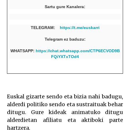
Sartu gure Kanalera:
TELEGRAM:
https://t.me/euskarri
Telegram ez baduzu:
WHATSAPP:
https://chat.whatsapp.com/CTP6ECVOD9B
FQiYXTxTOd4
Euskal gizarte sendo eta bizia nahi badugu,
alderdi politiko sendo eta sustraituak behar
ditugu. Gure kideak animatuko ditugu
alderdietan afiliatu eta aktiboki parte
hartzera.