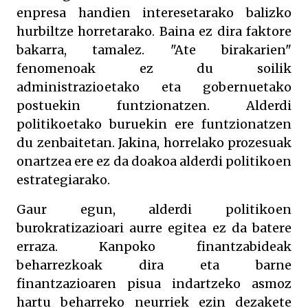
enpresa handien interesetarako balizko
hurbiltze horretarako. Baina ez dira faktore
bakarra, tamalez. "Ate birakarien"
fenomenoak ez du soilik
administrazioetako eta gobernuetako
postuekin funtzionatzen. Alderdi
politikoetako buruekin ere funtzionatzen
du zenbaitetan. Jakina, horrelako prozesuak
onartzea ere ez da doakoa alderdi politikoen
estrategiarako.
Gaur egun, alderdi politikoen
burokratizazioari aurre egitea ez da batere
erraza. Kanpoko finantzabideak
beharrezkoak dira eta barne
finantzazioaren pisua indartzeko asmoz
hartu beharreko neurriek ezin dezakete