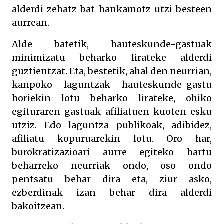
alderdi zehatz bat hankamotz utzi besteen
aurrean.
Alde batetik, hauteskunde-gastuak
minimizatu beharko lirateke alderdi
guztientzat. Eta, bestetik, ahal den neurrian,
kanpoko laguntzak hauteskunde-gastu
horiekin lotu beharko lirateke, ohiko
egituraren gastuak afiliatuen kuoten esku
utziz. Edo laguntza publikoak, adibidez,
afiliatu kopuruarekin lotu. Oro har,
burokratizazioari aurre egiteko hartu
beharreko neurriak ondo, oso ondo
pentsatu behar dira eta, ziur asko,
ezberdinak izan behar dira alderdi
bakoitzean.