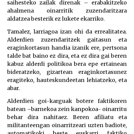
saihesteko zailak direnak – erabakitzeko
ahalmena oinarritik zuzendaritzara
aldatzea besterik ez lukete ekarriko.
Tamalez, larriagoa izan ohi da errealitatea.
Alderdien zuzendaritzek gaitasun eta
eraginkortasun handia izanik ere, pertsona
talde bat baino ez dira, eta ez dira gai beren
kabuz alderdi politikoa bera epe ertainean
bideratzeko, gizartean eraginkortasunez
eragiteko, hauteskundeetan lehiatzeko, eta
abar.
Alderdien goi-karguak botere faktikoren
batean –barnekoa zein kanpokoa- oinarritu
behar dira nahitaez. Beren afiliatu eta
militanteengan oinarritzeari uzten badiote,
automatikoki beste euskarri faktiko