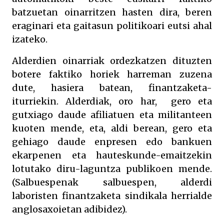
batzuetan oinarritzen hasten dira, beren
eraginari eta gaitasun politikoari eutsi ahal
izateko.
Alderdien oinarriak ordezkatzen dituzten
botere faktiko horiek harreman zuzena
dute, hasiera batean, finantzaketa-
iturriekin. Alderdiak, oro har, gero eta
gutxiago daude afiliatuen eta militanteen
kuoten mende, eta, aldi berean, gero eta
gehiago daude enpresen edo bankuen
ekarpenen eta hauteskunde-emaitzekin
lotutako diru-laguntza publikoen mende.
(Salbuespenak salbuespen, alderdi
laboristen finantzaketa sindikala herrialde
anglosaxoietan adibidez).