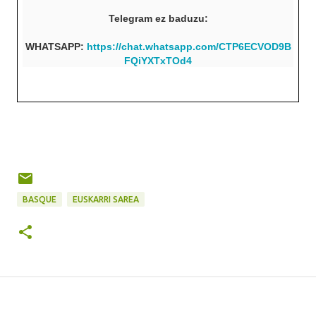
Telegram ez baduzu:
WHATSAPP:
https://chat.whatsapp.com/CTP6ECVOD9B
FQiYXTxTOd4
BASQUE
EUSKARRI SAREA