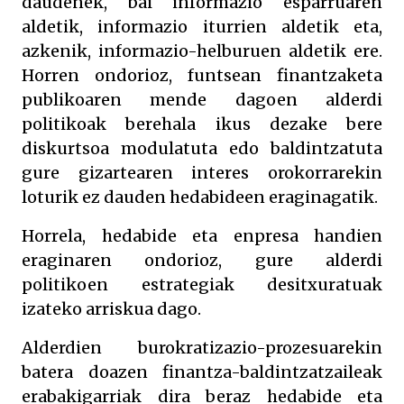
daudenek, bai informazio esparruaren
aldetik, informazio iturrien aldetik eta,
azkenik, informazio-helburuen aldetik ere.
Horren ondorioz, funtsean finantzaketa
publikoaren mende dagoen alderdi
politikoak berehala ikus dezake bere
diskurtsoa modulatuta edo baldintzatuta
gure gizartearen interes orokorrarekin
loturik ez dauden hedabideen eraginagatik.
Horrela, hedabide eta enpresa handien
eraginaren ondorioz, gure alderdi
politikoen estrategiak desitxuratuak
izateko arriskua dago.
Alderdien burokratizazio-prozesuarekin
batera doazen finantza-baldintzatzaileak
erabakigarriak dira beraz hedabide eta