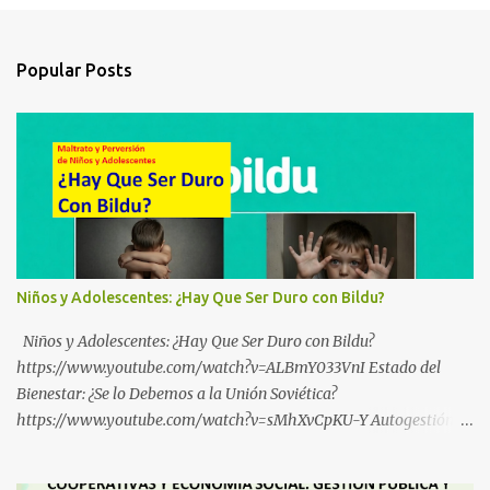
Popular Posts
Niños y Adolescentes: ¿Hay Que Ser Duro con Bildu?
Niños y Adolescentes: ¿Hay Que Ser Duro con Bildu?
https://www.youtube.com/watch?v=ALBmY033VnI Estado del
Bienestar: ¿Se lo Debemos a la Unión Soviética?
https://www.youtube.com/watch?v=sMhXvCpKU-Y Autogestión
Yugoslava y Cooperativas https://www.youtube.com/watch?
v=ylup-4KPu5w Capitalismo Inclusivo y Cuarta Revolución