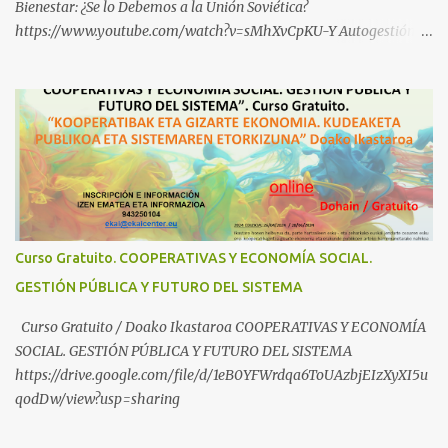
Bienestar: ¿Se lo Debemos a la Unión Soviética?
https://www.youtube.com/watch?v=sMhXvCpKU-Y Autogestión
Yugoslava y Cooperativas https://www.youtube.com/watch?
v=ylup-4KPu5w Capitalismo Inclusivo y Cuarta Revolución
Industrial https://www.youtube.com/shorts/dGKjgqEvRHk
¿Conoces los nuevos canales de BABESTU? Si quieres hacer algo, o
compartir ideas, para proteger a los niños y adolescentes vascos
frente a abusos y manipulaciones: BABESTUren kanal berriak
ezagutzen dituzu? Euskal haurrak eta nerabeak abusu eta
manipulazioetatik babesteko zerbait egin nahi baduzu, edo ideiak
partekatu nahi badituzu: Telegram :
Curso Gratuito. COOPERATIVAS Y ECONOMÍA SOCIAL.
https://t.me/babestu_proteger WhatsApp :
GESTIÓN PÚBLICA Y FUTURO DEL SISTEMA
https://whatsapp.com/channel/0029VbBW56k0LKZJWzQyoE1T
SÍGUENOS EN YOUTUBE: https://www.youtube.com/@ekaicenter?
Curso Gratuito / Doako Ikastaroa COOPERATIVAS Y ECONOMÍA
sub_confirmation=1
SOCIAL. GESTIÓN PÚBLICA Y FUTURO DEL SISTEMA
https://drive.google.com/file/d/1eB0YFWrdqa6ToUAzbjEIzXyXI5u
qodDw/view?usp=sharing