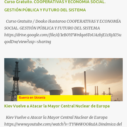
Curso Gratuito. COOPERATIVAS Y ECONOMÍA SOCIAL.
https://t.me/babestu_proteger WhatsApp :
GESTIÓN PÚBLICA Y FUTURO DEL SISTEMA
https://whatsapp.com/channel/0029VbBW56k0LKZJWzQyoE1T
SÍGUENOS EN YOUTUBE: https://www.youtube.com/@ekaicenter?
Curso Gratuito / Doako Ikastaroa COOPERATIVAS Y ECONOMÍA
sub_confirmation=1
SOCIAL. GESTIÓN PÚBLICA Y FUTURO DEL SISTEMA
https://drive.google.com/file/d/1eB0YFWrdqa6ToUAzbjEIzXyXI5u
qodDw/view?usp=sharing
Kiev Vuelve a Atacar la Mayor Central Nuclear de Europa
Kiev Vuelve a Atacar la Mayor Central Nuclear de Europa
https://www.youtube.com/watch?v=TYWeWOORuIA Dinámica del