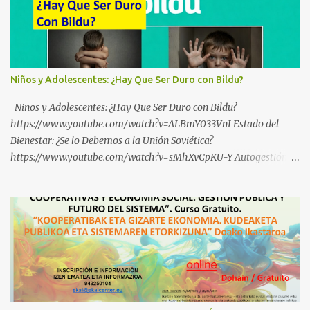
Niños y Adolescentes: ¿Hay Que Ser Duro con Bildu?
Niños y Adolescentes: ¿Hay Que Ser Duro con Bildu?
https://www.youtube.com/watch?v=ALBmY033VnI Estado del
Bienestar: ¿Se lo Debemos a la Unión Soviética?
https://www.youtube.com/watch?v=sMhXvCpKU-Y Autogestión
Yugoslava y Cooperativas https://www.youtube.com/watch?
v=ylup-4KPu5w Capitalismo Inclusivo y Cuarta Revolución
Industrial https://www.youtube.com/shorts/dGKjgqEvRHk
¿Conoces los nuevos canales de BABESTU? Si quieres hacer algo, o
compartir ideas, para proteger a los niños y adolescentes vascos
frente a abusos y manipulaciones: BABESTUren kanal berriak
ezagutzen dituzu? Euskal haurrak eta nerabeak abusu eta
manipulazioetatik babesteko zerbait egin nahi baduzu, edo ideiak
partekatu nahi badituzu: Telegram :