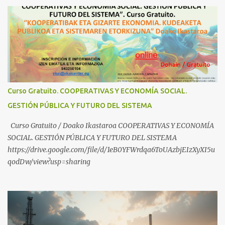
v=ylup-4KPu5w Capitalismo Inclusivo y Cuarta Revolución
Industrial https://www.youtube.com/shorts/dGKjgqEvRHk
¿Conoces los nuevos canales de BABESTU? Si quieres hacer algo, o
compartir ideas, para proteger a los niños y adolescentes vascos
frente a abusos y manipulaciones: BABESTUren kanal berriak
ezagutzen dituzu? Euskal haurrak eta nerabeak abusu eta
manipulazioetatik babesteko zerbait egin nahi baduzu, edo ideiak
partekatu nahi badituzu: Telegram :
Curso Gratuito. COOPERATIVAS Y ECONOMÍA SOCIAL.
https://t.me/babestu_proteger WhatsApp :
GESTIÓN PÚBLICA Y FUTURO DEL SISTEMA
https://whatsapp.com/channel/0029VbBW56k0LKZJWzQyoE1T
SÍGUENOS EN YOUTUBE: https://www.youtube.com/@ekaicenter?
Curso Gratuito / Doako Ikastaroa COOPERATIVAS Y ECONOMÍA
sub_confirmation=1
SOCIAL. GESTIÓN PÚBLICA Y FUTURO DEL SISTEMA
https://drive.google.com/file/d/1eB0YFWrdqa6ToUAzbjEIzXyXI5u
qodDw/view?usp=sharing