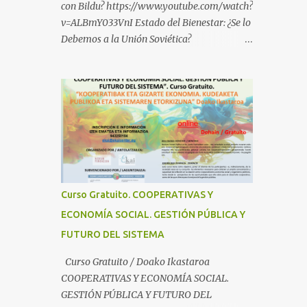
con Bildu? https://www.youtube.com/watch?
v=ALBmY033VnI Estado del Bienestar: ¿Se lo
Debemos a la Unión Soviética?
https://www.youtube.com/watch?
v=sMhXvCpKU-Y Autogestión Yugoslava y
Cooperativas
https://www.youtube.com/watch?v=ylup-
4KPu5w Capitalismo Inclusivo y Cuarta
Revolución Industrial
https://www.youtube.com/shorts/dGKjgqEv
RHk ¿Conoces los nuevos canales de
BABESTU? Si quieres hacer algo, o
Curso Gratuito. COOPERATIVAS Y
compartir ideas, para proteger a los niños y
ECONOMÍA SOCIAL. GESTIÓN PÚBLICA Y
adolescentes vascos frente a abusos y
FUTURO DEL SISTEMA
manipulaciones: BABESTUren kanal berriak
ezagutzen dituzu? Euskal haurrak eta
Curso Gratuito / Doako Ikastaroa
nerabeak abusu eta manipulazioetatik
COOPERATIVAS Y ECONOMÍA SOCIAL.
babesteko zerbait egin nahi baduzu, edo
GESTIÓN PÚBLICA Y FUTURO DEL
ideiak partekatu nahi badituzu: Telegram :