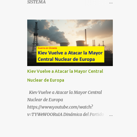
SISTEMA
https://t.me/babestu_proteger WhatsApp :
https://drive.google.com/file/d/1eB0YFWrdq
https://whatsapp.com/channel/0029VbBW5
a6ToUAzbjEIzXyXI5uqodDw/view?
6k0LKZJWzQyoE1T SÍGUENOS EN
usp=sharing
YOUTUBE:
https://www.youtube.com/@ekaicenter?
sub_confirmation=1
Kiev Vuelve a Atacar la Mayor Central
Nuclear de Europa
Kiev Vuelve a Atacar la Mayor Central
Nuclear de Europa
https://www.youtube.com/watch?
v=TYWeWOORuIA Dinámica del Partido
Único DEJARSE LLEVAR
https://www.youtube.com/watch?
v=zJIGbVWMb6w Hablemos de