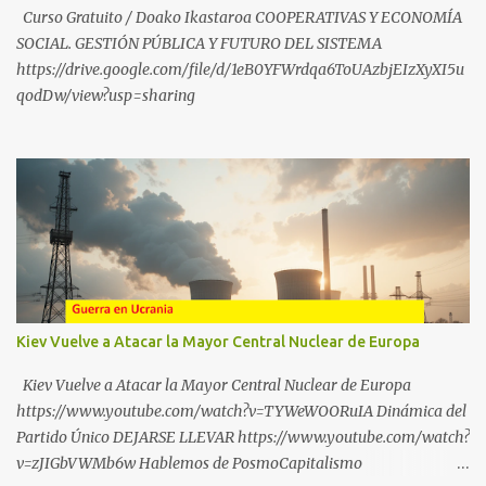
SÍGUENOS EN YOUTUBE: https://www.youtube.com/@ekaicenter?
Curso Gratuito / Doako Ikastaroa COOPERATIVAS Y ECONOMÍA
sub_confirmation=1
SOCIAL. GESTIÓN PÚBLICA Y FUTURO DEL SISTEMA
https://drive.google.com/file/d/1eB0YFWrdqa6ToUAzbjEIzXyXI5u
qodDw/view?usp=sharing
Kiev Vuelve a Atacar la Mayor Central Nuclear de Europa
Kiev Vuelve a Atacar la Mayor Central Nuclear de Europa
https://www.youtube.com/watch?v=TYWeWOORuIA Dinámica del
Partido Único DEJARSE LLEVAR https://www.youtube.com/watch?
v=zJIGbVWMb6w Hablemos de PosmoCapitalismo