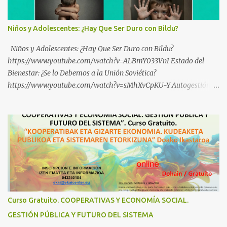
Niños y Adolescentes: ¿Hay Que Ser Duro con Bildu?
Niños y Adolescentes: ¿Hay Que Ser Duro con Bildu?
https://www.youtube.com/watch?v=ALBmY033VnI Estado del
Bienestar: ¿Se lo Debemos a la Unión Soviética?
https://www.youtube.com/watch?v=sMhXvCpKU-Y Autogestión
Yugoslava y Cooperativas https://www.youtube.com/watch?
v=ylup-4KPu5w Capitalismo Inclusivo y Cuarta Revolución
Industrial https://www.youtube.com/shorts/dGKjgqEvRHk
¿Conoces los nuevos canales de BABESTU? Si quieres hacer algo, o
compartir ideas, para proteger a los niños y adolescentes vascos
frente a abusos y manipulaciones: BABESTUren kanal berriak
ezagutzen dituzu? Euskal haurrak eta nerabeak abusu eta
manipulazioetatik babesteko zerbait egin nahi baduzu, edo ideiak
partekatu nahi badituzu: Telegram :
Curso Gratuito. COOPERATIVAS Y ECONOMÍA SOCIAL.
https://t.me/babestu_proteger WhatsApp :
GESTIÓN PÚBLICA Y FUTURO DEL SISTEMA
https://whatsapp.com/channel/0029VbBW56k0LKZJWzQyoE1T