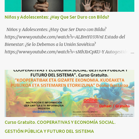
Niños y Adolescentes: ¿Hay Que Ser Duro con Bildu?
Niños y Adolescentes: ¿Hay Que Ser Duro con Bildu?
https://www.youtube.com/watch?v=ALBmY033VnI Estado del
Bienestar: ¿Se lo Debemos a la Unión Soviética?
https://www.youtube.com/watch?v=sMhXvCpKU-Y Autogestión
Yugoslava y Cooperativas https://www.youtube.com/watch?
v=ylup-4KPu5w Capitalismo Inclusivo y Cuarta Revolución
Industrial https://www.youtube.com/shorts/dGKjgqEvRHk
¿Conoces los nuevos canales de BABESTU? Si quieres hacer algo, o
compartir ideas, para proteger a los niños y adolescentes vascos
frente a abusos y manipulaciones: BABESTUren kanal berriak
ezagutzen dituzu? Euskal haurrak eta nerabeak abusu eta
manipulazioetatik babesteko zerbait egin nahi baduzu, edo ideiak
partekatu nahi badituzu: Telegram :
Curso Gratuito. COOPERATIVAS Y ECONOMÍA SOCIAL.
https://t.me/babestu_proteger WhatsApp :
GESTIÓN PÚBLICA Y FUTURO DEL SISTEMA
https://whatsapp.com/channel/0029VbBW56k0LKZJWzQyoE1T