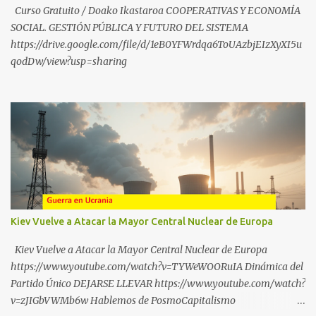
SÍGUENOS EN YOUTUBE: https://www.youtube.com/@ekaicenter?
Curso Gratuito / Doako Ikastaroa COOPERATIVAS Y ECONOMÍA
sub_confirmation=1
SOCIAL. GESTIÓN PÚBLICA Y FUTURO DEL SISTEMA
https://drive.google.com/file/d/1eB0YFWrdqa6ToUAzbjEIzXyXI5u
qodDw/view?usp=sharing
Kiev Vuelve a Atacar la Mayor Central Nuclear de Europa
Kiev Vuelve a Atacar la Mayor Central Nuclear de Europa
https://www.youtube.com/watch?v=TYWeWOORuIA Dinámica del
Partido Único DEJARSE LLEVAR https://www.youtube.com/watch?
v=zJIGbVWMb6w Hablemos de PosmoCapitalismo