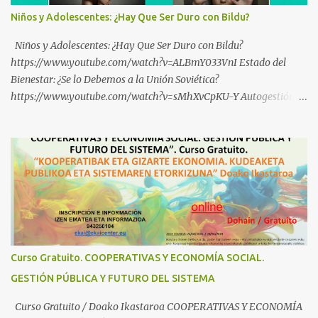
Niños y Adolescentes: ¿Hay Que Ser Duro con Bildu?
Niños y Adolescentes: ¿Hay Que Ser Duro con Bildu?
https://www.youtube.com/watch?v=ALBmY033VnI Estado del
Bienestar: ¿Se lo Debemos a la Unión Soviética?
https://www.youtube.com/watch?v=sMhXvCpKU-Y Autogestión
Yugoslava y Cooperativas https://www.youtube.com/watch?
v=ylup-4KPu5w Capitalismo Inclusivo y Cuarta Revolución
Industrial https://www.youtube.com/shorts/dGKjgqEvRHk
¿Conoces los nuevos canales de BABESTU? Si quieres hacer algo, o
compartir ideas, para proteger a los niños y adolescentes vascos
frente a abusos y manipulaciones: BABESTUren kanal berriak
ezagutzen dituzu? Euskal haurrak eta nerabeak abusu eta
manipulazioetatik babesteko zerbait egin nahi baduzu, edo ideiak
partekatu nahi badituzu: Telegram :
Curso Gratuito. COOPERATIVAS Y ECONOMÍA SOCIAL.
https://t.me/babestu_proteger WhatsApp :
GESTIÓN PÚBLICA Y FUTURO DEL SISTEMA
https://whatsapp.com/channel/0029VbBW56k0LKZJWzQyoE1T
SÍGUENOS EN YOUTUBE: https://www.youtube.com/@ekaicenter?
Curso Gratuito / Doako Ikastaroa COOPERATIVAS Y ECONOMÍA