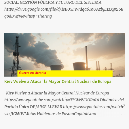
sub_confirmation=1
SOCIAL. GESTIÓN PÚBLICA Y FUTURO DEL SISTEMA
https://drive.google.com/file/d/1eB0YFWrdqa6ToUAzbjEIzXyXI5u
qodDw/view?usp=sharing
Kiev Vuelve a Atacar la Mayor Central Nuclear de Europa
Kiev Vuelve a Atacar la Mayor Central Nuclear de Europa
https://www.youtube.com/watch?v=TYWeWOORuIA Dinámica del
Partido Único DEJARSE LLEVAR https://www.youtube.com/watch?
v=zJIGbVWMb6w Hablemos de PosmoCapitalismo
https://www.youtube.com/watch?v=QMTzcCQVDJ0 Financiación
Corporativa del TransActivismo