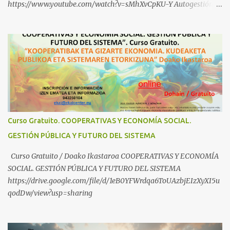
https://www.youtube.com/watch?v=sMhXvCpKU-Y Autogestión
Yugoslava y Cooperativas https://www.youtube.com/watch?
v=ylup-4KPu5w Capitalismo Inclusivo y Cuarta Revolución
Industrial https://www.youtube.com/shorts/dGKjgqEvRHk
¿Conoces los nuevos canales de BABESTU? Si quieres hacer algo, o
compartir ideas, para proteger a los niños y adolescentes vascos
frente a abusos y manipulaciones: BABESTUren kanal berriak
ezagutzen dituzu? Euskal haurrak eta nerabeak abusu eta
manipulazioetatik babesteko zerbait egin nahi baduzu, edo ideiak
partekatu nahi badituzu: Telegram :
Curso Gratuito. COOPERATIVAS Y ECONOMÍA SOCIAL.
https://t.me/babestu_proteger WhatsApp :
GESTIÓN PÚBLICA Y FUTURO DEL SISTEMA
https://whatsapp.com/channel/0029VbBW56k0LKZJWzQyoE1T
SÍGUENOS EN YOUTUBE: https://www.youtube.com/@ekaicenter?
Curso Gratuito / Doako Ikastaroa COOPERATIVAS Y ECONOMÍA
sub_confirmation=1
SOCIAL. GESTIÓN PÚBLICA Y FUTURO DEL SISTEMA
https://drive.google.com/file/d/1eB0YFWrdqa6ToUAzbjEIzXyXI5u
qodDw/view?usp=sharing