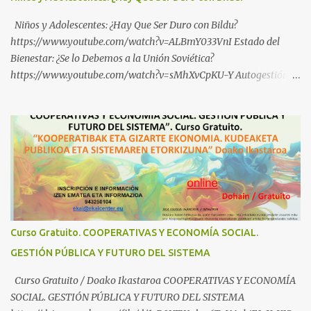
Niños y Adolescentes: ¿Hay Que Ser Duro con Bildu?
https://www.youtube.com/watch?v=ALBmY033VnI Estado del
Bienestar: ¿Se lo Debemos a la Unión Soviética?
https://www.youtube.com/watch?v=sMhXvCpKU-Y Autogestión
Yugoslava y Cooperativas https://www.youtube.com/watch?
v=ylup-4KPu5w Capitalismo Inclusivo y Cuarta Revolución
Industrial https://www.youtube.com/shorts/dGKjgqEvRHk
¿Conoces los nuevos canales de BABESTU? Si quieres hacer algo, o
compartir ideas, para proteger a los niños y adolescentes vascos
frente a abusos y manipulaciones: BABESTUren kanal berriak
ezagutzen dituzu? Euskal haurrak eta nerabeak abusu eta
manipulazioetatik babesteko zerbait egin nahi baduzu, edo ideiak
partekatu nahi badituzu: Telegram :
Curso Gratuito. COOPERATIVAS Y ECONOMÍA SOCIAL.
https://t.me/babestu_proteger WhatsApp :
GESTIÓN PÚBLICA Y FUTURO DEL SISTEMA
https://whatsapp.com/channel/0029VbBW56k0LKZJWzQyoE1T
SÍGUENOS EN YOUTUBE: https://www.youtube.com/@ekaicenter?
Curso Gratuito / Doako Ikastaroa COOPERATIVAS Y ECONOMÍA
sub_confirmation=1
SOCIAL. GESTIÓN PÚBLICA Y FUTURO DEL SISTEMA