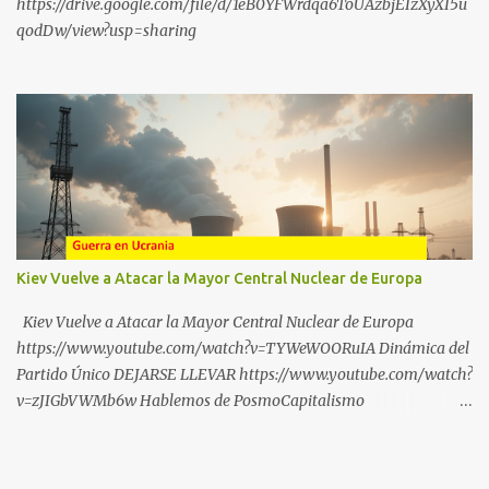
https://drive.google.com/file/d/1eB0YFWrdqa6ToUAzbjEIzXyXI5u
qodDw/view?usp=sharing
Kiev Vuelve a Atacar la Mayor Central Nuclear de Europa
Kiev Vuelve a Atacar la Mayor Central Nuclear de Europa
https://www.youtube.com/watch?v=TYWeWOORuIA Dinámica del
Partido Único DEJARSE LLEVAR https://www.youtube.com/watch?
v=zJIGbVWMb6w Hablemos de PosmoCapitalismo
https://www.youtube.com/watch?v=QMTzcCQVDJ0 Financiación
Corporativa del TransActivismo
https://www.youtube.com/shorts/sSnDITJ5uPw ¡DEJA DE