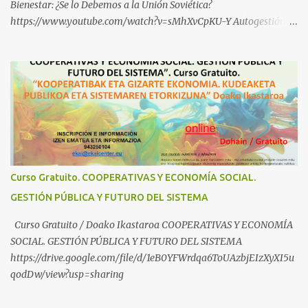
Bienestar: ¿Se lo Debemos a la Unión Soviética?
https://www.youtube.com/watch?v=sMhXvCpKU-Y Autogestión
Yugoslava y Cooperativas https://www.youtube.com/watch?
v=ylup-4KPu5w Capitalismo Inclusivo y Cuarta Revolución
Industrial https://www.youtube.com/shorts/dGKjgqEvRHk
¿Conoces los nuevos canales de BABESTU? Si quieres hacer algo, o
compartir ideas, para proteger a los niños y adolescentes vascos
frente a abusos y manipulaciones: BABESTUren kanal berriak
ezagutzen dituzu? Euskal haurrak eta nerabeak abusu eta
manipulazioetatik babesteko zerbait egin nahi baduzu, edo ideiak
partekatu nahi badituzu: Telegram :
Curso Gratuito. COOPERATIVAS Y ECONOMÍA SOCIAL.
https://t.me/babestu_proteger WhatsApp :
GESTIÓN PÚBLICA Y FUTURO DEL SISTEMA
https://whatsapp.com/channel/0029VbBW56k0LKZJWzQyoE1T
SÍGUENOS EN YOUTUBE: https://www.youtube.com/@ekaicenter?
Curso Gratuito / Doako Ikastaroa COOPERATIVAS Y ECONOMÍA
sub_confirmation=1
SOCIAL. GESTIÓN PÚBLICA Y FUTURO DEL SISTEMA
https://drive.google.com/file/d/1eB0YFWrdqa6ToUAzbjEIzXyXI5u
qodDw/view?usp=sharing