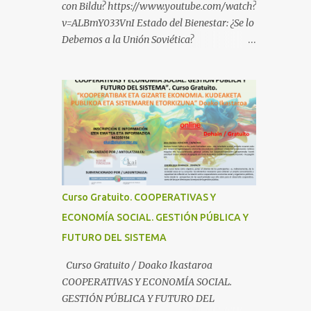
con Bildu? https://www.youtube.com/watch?
v=ALBmY033VnI Estado del Bienestar: ¿Se lo
Debemos a la Unión Soviética?
https://www.youtube.com/watch?
v=sMhXvCpKU-Y Autogestión Yugoslava y
Cooperativas
https://www.youtube.com/watch?v=ylup-
4KPu5w Capitalismo Inclusivo y Cuarta
Revolución Industrial
https://www.youtube.com/shorts/dGKjgqEv
RHk ¿Conoces los nuevos canales de
BABESTU? Si quieres hacer algo, o
Curso Gratuito. COOPERATIVAS Y
compartir ideas, para proteger a los niños y
ECONOMÍA SOCIAL. GESTIÓN PÚBLICA Y
adolescentes vascos frente a abusos y
FUTURO DEL SISTEMA
manipulaciones: BABESTUren kanal berriak
ezagutzen dituzu? Euskal haurrak eta
Curso Gratuito / Doako Ikastaroa
nerabeak abusu eta manipulazioetatik
COOPERATIVAS Y ECONOMÍA SOCIAL.
babesteko zerbait egin nahi baduzu, edo
GESTIÓN PÚBLICA Y FUTURO DEL
ideiak partekatu nahi badituzu: Telegram :