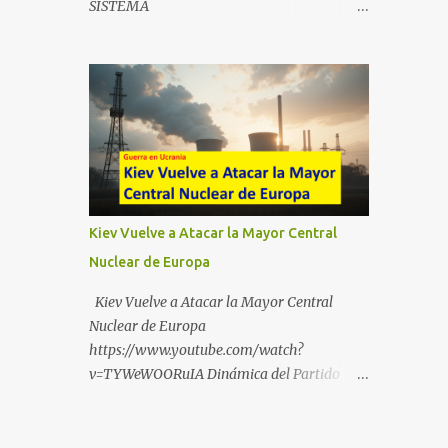
SISTEMA
https://t.me/babestu_proteger WhatsApp :
https://drive.google.com/file/d/1eB0YFWrdq
https://whatsapp.com/channel/0029VbBW5
a6ToUAzbjEIzXyXI5uqodDw/view?
6k0LKZJWzQyoE1T SÍGUENOS EN
usp=sharing
YOUTUBE:
https://www.youtube.com/@ekaicenter?
sub_confirmation=1
Kiev Vuelve a Atacar la Mayor Central
Nuclear de Europa
Kiev Vuelve a Atacar la Mayor Central
Nuclear de Europa
https://www.youtube.com/watch?
v=TYWeWOORuIA Dinámica del Partido
Único DEJARSE LLEVAR
https://www.youtube.com/watch?
v=zJIGbVWMb6w Hablemos de