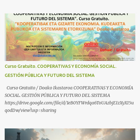
Yugoslava y Cooperativas https://www.youtube.com/watch?
v=ylup-4KPu5w Capitalismo Inclusivo y Cuarta Revolución
Industrial https://www.youtube.com/shorts/dGKjgqEvRHk
¿Conoces los nuevos canales de BABESTU? Si quieres hacer algo, o
compartir ideas, para proteger a los niños y adolescentes vascos
frente a abusos y manipulaciones: BABESTUren kanal berriak
ezagutzen dituzu? Euskal haurrak eta nerabeak abusu eta
manipulazioetatik babesteko zerbait egin nahi baduzu, edo ideiak
partekatu nahi badituzu: Telegram :
Curso Gratuito. COOPERATIVAS Y ECONOMÍA SOCIAL.
https://t.me/babestu_proteger WhatsApp :
GESTIÓN PÚBLICA Y FUTURO DEL SISTEMA
https://whatsapp.com/channel/0029VbBW56k0LKZJWzQyoE1T
SÍGUENOS EN YOUTUBE: https://www.youtube.com/@ekaicenter?
Curso Gratuito / Doako Ikastaroa COOPERATIVAS Y ECONOMÍA
sub_confirmation=1
SOCIAL. GESTIÓN PÚBLICA Y FUTURO DEL SISTEMA
https://drive.google.com/file/d/1eB0YFWrdqa6ToUAzbjEIzXyXI5u
qodDw/view?usp=sharing