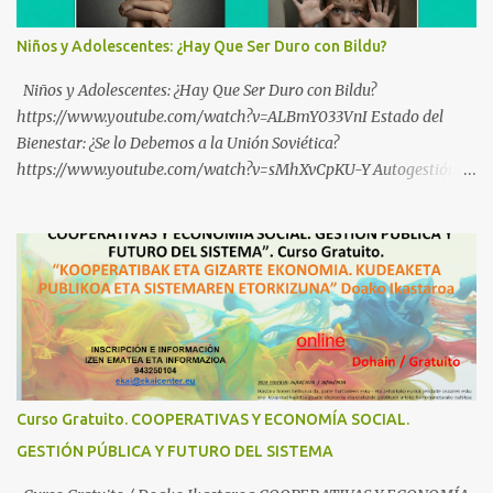
Niños y Adolescentes: ¿Hay Que Ser Duro con Bildu?
Niños y Adolescentes: ¿Hay Que Ser Duro con Bildu?
https://www.youtube.com/watch?v=ALBmY033VnI Estado del
Bienestar: ¿Se lo Debemos a la Unión Soviética?
https://www.youtube.com/watch?v=sMhXvCpKU-Y Autogestión
Yugoslava y Cooperativas https://www.youtube.com/watch?
v=ylup-4KPu5w Capitalismo Inclusivo y Cuarta Revolución
Industrial https://www.youtube.com/shorts/dGKjgqEvRHk
¿Conoces los nuevos canales de BABESTU? Si quieres hacer algo, o
compartir ideas, para proteger a los niños y adolescentes vascos
frente a abusos y manipulaciones: BABESTUren kanal berriak
ezagutzen dituzu? Euskal haurrak eta nerabeak abusu eta
manipulazioetatik babesteko zerbait egin nahi baduzu, edo ideiak
partekatu nahi badituzu: Telegram :
Curso Gratuito. COOPERATIVAS Y ECONOMÍA SOCIAL.
https://t.me/babestu_proteger WhatsApp :
GESTIÓN PÚBLICA Y FUTURO DEL SISTEMA
https://whatsapp.com/channel/0029VbBW56k0LKZJWzQyoE1T
SÍGUENOS EN YOUTUBE: https://www.youtube.com/@ekaicenter?