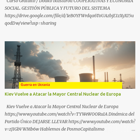
Curso Gratuito / Doako Ikastaroa COOPERATIVAS Y ECONOMÍA
sub_confirmation=1
SOCIAL. GESTIÓN PÚBLICA Y FUTURO DEL SISTEMA
https://drive.google.com/file/d/1eB0YFWrdqa6ToUAzbjEIzXyXI5u
qodDw/view?usp=sharing
Kiev Vuelve a Atacar la Mayor Central Nuclear de Europa
Kiev Vuelve a Atacar la Mayor Central Nuclear de Europa
https://www.youtube.com/watch?v=TYWeWOORuIA Dinámica del
Partido Único DEJARSE LLEVAR https://www.youtube.com/watch?
v=zJIGbVWMb6w Hablemos de PosmoCapitalismo
https://www.youtube.com/watch?v=QMTzcCQVDJ0 Financiación