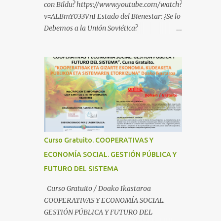
con Bildu? https://www.youtube.com/watch?
v=ALBmY033VnI Estado del Bienestar: ¿Se lo
Debemos a la Unión Soviética?
https://www.youtube.com/watch?
v=sMhXvCpKU-Y Autogestión Yugoslava y
Cooperativas
https://www.youtube.com/watch?v=ylup-
4KPu5w Capitalismo Inclusivo y Cuarta
Revolución Industrial
https://www.youtube.com/shorts/dGKjgqEv
RHk ¿Conoces los nuevos canales de
BABESTU? Si quieres hacer algo, o
Curso Gratuito. COOPERATIVAS Y
compartir ideas, para proteger a los niños y
ECONOMÍA SOCIAL. GESTIÓN PÚBLICA Y
adolescentes vascos frente a abusos y
FUTURO DEL SISTEMA
manipulaciones: BABESTUren kanal berriak
ezagutzen dituzu? Euskal haurrak eta
Curso Gratuito / Doako Ikastaroa
nerabeak abusu eta manipulazioetatik
COOPERATIVAS Y ECONOMÍA SOCIAL.
babesteko zerbait egin nahi baduzu, edo
GESTIÓN PÚBLICA Y FUTURO DEL
ideiak partekatu nahi badituzu: Telegram :