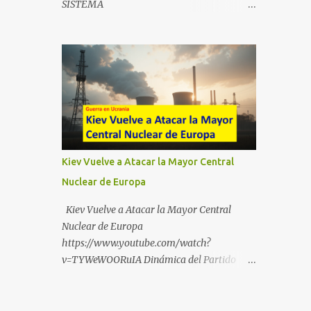
SISTEMA
https://t.me/babestu_proteger WhatsApp :
https://drive.google.com/file/d/1eB0YFWrdq
https://whatsapp.com/channel/0029VbBW5
a6ToUAzbjEIzXyXI5uqodDw/view?
6k0LKZJWzQyoE1T SÍGUENOS EN
usp=sharing
YOUTUBE:
https://www.youtube.com/@ekaicenter?
sub_confirmation=1
Kiev Vuelve a Atacar la Mayor Central
Nuclear de Europa
Kiev Vuelve a Atacar la Mayor Central
Nuclear de Europa
https://www.youtube.com/watch?
v=TYWeWOORuIA Dinámica del Partido
Único DEJARSE LLEVAR
https://www.youtube.com/watch?
v=zJIGbVWMb6w Hablemos de