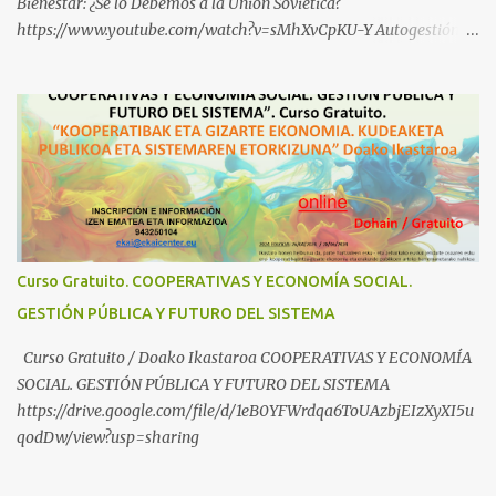
Bienestar: ¿Se lo Debemos a la Unión Soviética?
https://www.youtube.com/watch?v=sMhXvCpKU-Y Autogestión
Yugoslava y Cooperativas https://www.youtube.com/watch?
v=ylup-4KPu5w Capitalismo Inclusivo y Cuarta Revolución
Industrial https://www.youtube.com/shorts/dGKjgqEvRHk
¿Conoces los nuevos canales de BABESTU? Si quieres hacer algo, o
compartir ideas, para proteger a los niños y adolescentes vascos
frente a abusos y manipulaciones: BABESTUren kanal berriak
ezagutzen dituzu? Euskal haurrak eta nerabeak abusu eta
manipulazioetatik babesteko zerbait egin nahi baduzu, edo ideiak
partekatu nahi badituzu: Telegram :
Curso Gratuito. COOPERATIVAS Y ECONOMÍA SOCIAL.
https://t.me/babestu_proteger WhatsApp :
GESTIÓN PÚBLICA Y FUTURO DEL SISTEMA
https://whatsapp.com/channel/0029VbBW56k0LKZJWzQyoE1T
SÍGUENOS EN YOUTUBE: https://www.youtube.com/@ekaicenter?
Curso Gratuito / Doako Ikastaroa COOPERATIVAS Y ECONOMÍA
sub_confirmation=1
SOCIAL. GESTIÓN PÚBLICA Y FUTURO DEL SISTEMA
https://drive.google.com/file/d/1eB0YFWrdqa6ToUAzbjEIzXyXI5u
qodDw/view?usp=sharing