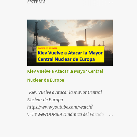
SISTEMA
https://t.me/babestu_proteger WhatsApp :
https://drive.google.com/file/d/1eB0YFWrdq
https://whatsapp.com/channel/0029VbBW5
a6ToUAzbjEIzXyXI5uqodDw/view?
6k0LKZJWzQyoE1T SÍGUENOS EN
usp=sharing
YOUTUBE:
https://www.youtube.com/@ekaicenter?
sub_confirmation=1
Kiev Vuelve a Atacar la Mayor Central
Nuclear de Europa
Kiev Vuelve a Atacar la Mayor Central
Nuclear de Europa
https://www.youtube.com/watch?
v=TYWeWOORuIA Dinámica del Partido
Único DEJARSE LLEVAR
https://www.youtube.com/watch?
v=zJIGbVWMb6w Hablemos de