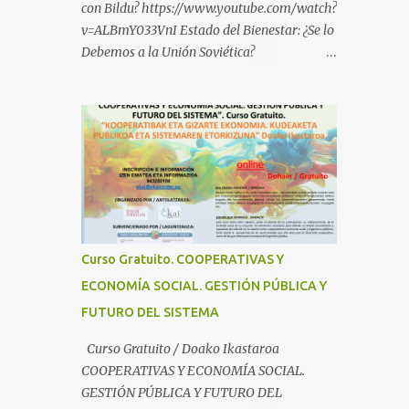
con Bildu? https://www.youtube.com/watch?
v=ALBmY033VnI Estado del Bienestar: ¿Se lo
Debemos a la Unión Soviética?
https://www.youtube.com/watch?
v=sMhXvCpKU-Y Autogestión Yugoslava y
Cooperativas
https://www.youtube.com/watch?v=ylup-
4KPu5w Capitalismo Inclusivo y Cuarta
Revolución Industrial
https://www.youtube.com/shorts/dGKjgqEv
RHk ¿Conoces los nuevos canales de
BABESTU? Si quieres hacer algo, o
Curso Gratuito. COOPERATIVAS Y
compartir ideas, para proteger a los niños y
ECONOMÍA SOCIAL. GESTIÓN PÚBLICA Y
adolescentes vascos frente a abusos y
FUTURO DEL SISTEMA
manipulaciones: BABESTUren kanal berriak
ezagutzen dituzu? Euskal haurrak eta
Curso Gratuito / Doako Ikastaroa
nerabeak abusu eta manipulazioetatik
COOPERATIVAS Y ECONOMÍA SOCIAL.
babesteko zerbait egin nahi baduzu, edo
GESTIÓN PÚBLICA Y FUTURO DEL
ideiak partekatu nahi badituzu: Telegram :