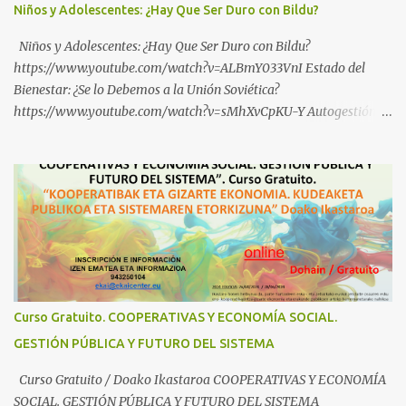
Niños y Adolescentes: ¿Hay Que Ser Duro con Bildu?
Niños y Adolescentes: ¿Hay Que Ser Duro con Bildu?
https://www.youtube.com/watch?v=ALBmY033VnI Estado del
Bienestar: ¿Se lo Debemos a la Unión Soviética?
https://www.youtube.com/watch?v=sMhXvCpKU-Y Autogestión
Yugoslava y Cooperativas https://www.youtube.com/watch?
v=ylup-4KPu5w Capitalismo Inclusivo y Cuarta Revolución
Industrial https://www.youtube.com/shorts/dGKjgqEvRHk
¿Conoces los nuevos canales de BABESTU? Si quieres hacer algo, o
compartir ideas, para proteger a los niños y adolescentes vascos
frente a abusos y manipulaciones: BABESTUren kanal berriak
ezagutzen dituzu? Euskal haurrak eta nerabeak abusu eta
manipulazioetatik babesteko zerbait egin nahi baduzu, edo ideiak
partekatu nahi badituzu: Telegram :
Curso Gratuito. COOPERATIVAS Y ECONOMÍA SOCIAL.
https://t.me/babestu_proteger WhatsApp :
GESTIÓN PÚBLICA Y FUTURO DEL SISTEMA
https://whatsapp.com/channel/0029VbBW56k0LKZJWzQyoE1T
SÍGUENOS EN YOUTUBE: https://www.youtube.com/@ekaicenter?
Curso Gratuito / Doako Ikastaroa COOPERATIVAS Y ECONOMÍA
sub_confirmation=1
SOCIAL. GESTIÓN PÚBLICA Y FUTURO DEL SISTEMA