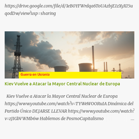
https://drive.google.com/file/d/1eB0YFWrdqa6ToUAzbjEIzXyXI5u
qodDw/view?usp=sharing
Kiev Vuelve a Atacar la Mayor Central Nuclear de Europa
Kiev Vuelve a Atacar la Mayor Central Nuclear de Europa
https://www.youtube.com/watch?v=TYWeWOORuIA Dinámica del
Partido Único DEJARSE LLEVAR https://www.youtube.com/watch?
v=zJIGbVWMb6w Hablemos de PosmoCapitalismo
https://www.youtube.com/watch?v=QMTzcCQVDJ0 Financiación
Corporativa del TransActivismo