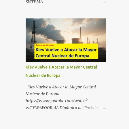
SISTEMA
https://t.me/babestu_proteger WhatsApp :
https://drive.google.com/file/d/1eB0YFWrdq
https://whatsapp.com/channel/0029VbBW5
a6ToUAzbjEIzXyXI5uqodDw/view?
6k0LKZJWzQyoE1T SÍGUENOS EN
usp=sharing
YOUTUBE:
https://www.youtube.com/@ekaicenter?
sub_confirmation=1
Kiev Vuelve a Atacar la Mayor Central
Nuclear de Europa
Kiev Vuelve a Atacar la Mayor Central
Nuclear de Europa
https://www.youtube.com/watch?
v=TYWeWOORuIA Dinámica del Partido
Único DEJARSE LLEVAR
https://www.youtube.com/watch?
v=zJIGbVWMb6w Hablemos de