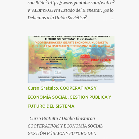
con Bildu? https://www.youtube.com/watch?
v=ALBmY033VnI Estado del Bienestar: ¿Se lo
Debemos a la Unión Soviética?
https://www.youtube.com/watch?
v=sMhXvCpKU-Y Autogestión Yugoslava y
Cooperativas
https://www.youtube.com/watch?v=ylup-
4KPu5w Capitalismo Inclusivo y Cuarta
Revolución Industrial
https://www.youtube.com/shorts/dGKjgqEv
RHk ¿Conoces los nuevos canales de
BABESTU? Si quieres hacer algo, o
Curso Gratuito. COOPERATIVAS Y
compartir ideas, para proteger a los niños y
ECONOMÍA SOCIAL. GESTIÓN PÚBLICA Y
adolescentes vascos frente a abusos y
FUTURO DEL SISTEMA
manipulaciones: BABESTUren kanal berriak
ezagutzen dituzu? Euskal haurrak eta
Curso Gratuito / Doako Ikastaroa
nerabeak abusu eta manipulazioetatik
COOPERATIVAS Y ECONOMÍA SOCIAL.
babesteko zerbait egin nahi baduzu, edo
GESTIÓN PÚBLICA Y FUTURO DEL
ideiak partekatu nahi badituzu: Telegram :