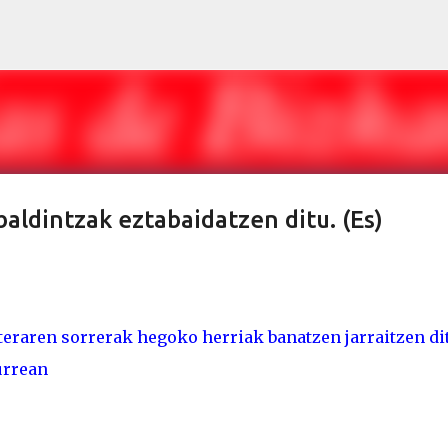
Skip to main content
aldintzak eztabaidatzen ditu. (Es)
teraren sorrerak hegoko herriak banatzen jarraitzen di
urrean