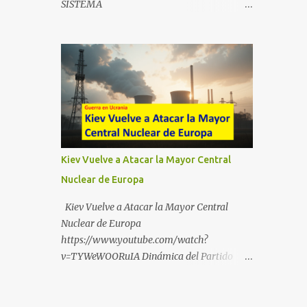
SISTEMA
https://t.me/babestu_proteger WhatsApp :
https://drive.google.com/file/d/1eB0YFWrdq
https://whatsapp.com/channel/0029VbBW5
a6ToUAzbjEIzXyXI5uqodDw/view?
6k0LKZJWzQyoE1T SÍGUENOS EN
usp=sharing
YOUTUBE:
https://www.youtube.com/@ekaicenter?
sub_confirmation=1
Kiev Vuelve a Atacar la Mayor Central
Nuclear de Europa
Kiev Vuelve a Atacar la Mayor Central
Nuclear de Europa
https://www.youtube.com/watch?
v=TYWeWOORuIA Dinámica del Partido
Único DEJARSE LLEVAR
https://www.youtube.com/watch?
v=zJIGbVWMb6w Hablemos de