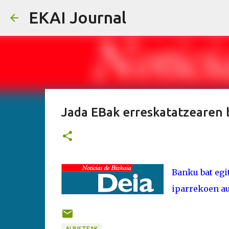
EKAI Journal
Jada EBak erreskatatzearen b
Banku bat egi
iparrekoen a
ALBISTEAK