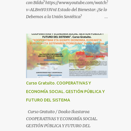
con Bildu? https://www.youtube.com/watch?
v=ALBmY033VnI Estado del Bienestar: ¿Se lo
Debemos a la Unión Soviética?
https://www.youtube.com/watch?
v=sMhXvCpKU-Y Autogestión Yugoslava y
Cooperativas
https://www.youtube.com/watch?v=ylup-
4KPu5w Capitalismo Inclusivo y Cuarta
Revolución Industrial
https://www.youtube.com/shorts/dGKjgqEv
RHk ¿Conoces los nuevos canales de
BABESTU? Si quieres hacer algo, o
Curso Gratuito. COOPERATIVAS Y
compartir ideas, para proteger a los niños y
ECONOMÍA SOCIAL. GESTIÓN PÚBLICA Y
adolescentes vascos frente a abusos y
FUTURO DEL SISTEMA
manipulaciones: BABESTUren kanal berriak
ezagutzen dituzu? Euskal haurrak eta
Curso Gratuito / Doako Ikastaroa
nerabeak abusu eta manipulazioetatik
COOPERATIVAS Y ECONOMÍA SOCIAL.
babesteko zerbait egin nahi baduzu, edo
GESTIÓN PÚBLICA Y FUTURO DEL
ideiak partekatu nahi badituzu: Telegram :