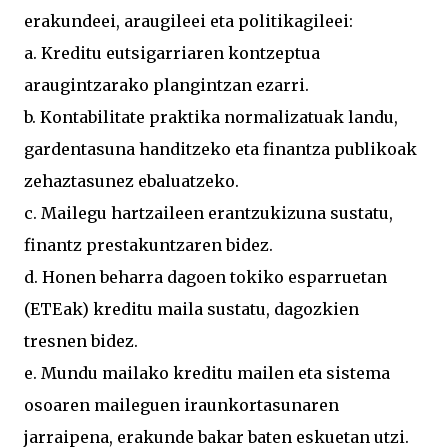
erakundeei, araugileei eta politikagileei:
a. Kreditu eutsigarriaren kontzeptua
araugintzarako plangintzan ezarri.
b. Kontabilitate praktika normalizatuak landu,
gardentasuna handitzeko eta finantza publikoak
zehaztasunez ebaluatzeko.
c. Mailegu hartzaileen erantzukizuna sustatu,
finantz prestakuntzaren bidez.
d. Honen beharra dagoen tokiko esparruetan
(ETEak) kreditu maila sustatu, dagozkien
tresnen bidez.
e. Mundu mailako kreditu mailen eta sistema
osoaren maileguen iraunkortasunaren
jarraipena, erakunde bakar baten eskuetan utzi.