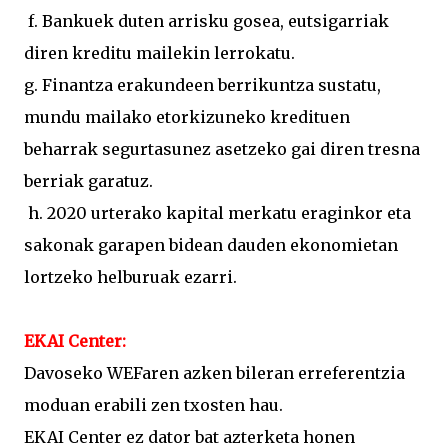
f. Bankuek duten arrisku gosea, eutsigarriak
diren kreditu mailekin lerrokatu.
g. Finantza erakundeen berrikuntza sustatu,
mundu mailako etorkizuneko kredituen
beharrak segurtasunez asetzeko gai diren tresna
berriak garatuz.
h. 2020 urterako kapital merkatu eraginkor eta
sakonak garapen bidean dauden ekonomietan
lortzeko helburuak ezarri.
EKAI Center:
Davoseko WEFaren azken bileran erreferentzia
moduan erabili zen txosten hau.
EKAI Center ez dator bat azterketa honen