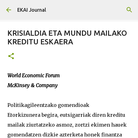
Skip to main content
EKAI Journal
KRISIALDIA ETA MUNDU MAILAKO
KREDITU ESKAERA
World Economic Forum
McKinsey & Company
Politikagileentzako gomendioak
Etorkizunera begira, eutsigarriak diren kreditu
mailak ziurtatzeko asmoz, zortzi ekimen hauek
gomendatzen dizkie azterketa honek finantza