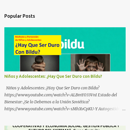
Popular Posts
Niños y Adolescentes: ¿Hay Que Ser Duro con Bildu?
Niños y Adolescentes: ¿Hay Que Ser Duro con Bildu?
https://www.youtube.com/watch?v=ALBmY033VnI Estado del
Bienestar: ¿Se lo Debemos a la Unión Soviética?
https://www.youtube.com/watch?v=sMhXvCpKU-Y Autogestión
Yugoslava y Cooperativas https://www.youtube.com/watch?
v=ylup-4KPu5w Capitalismo Inclusivo y Cuarta Revolución
Industrial https://www.youtube.com/shorts/dGKjgqEvRHk