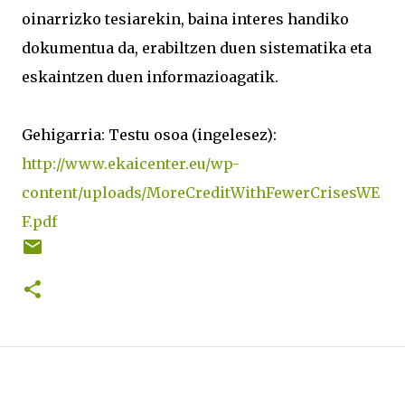
oinarrizko tesiarekin, baina interes handiko
dokumentua da, erabiltzen duen sistematika eta
eskaintzen duen informazioagatik.
Gehigarria: Testu osoa (ingelesez):
http://www.ekaicenter.eu/wp-
content/uploads/MoreCreditWithFewerCrisesWE
F.pdf