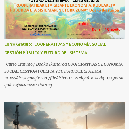
¿Conoces los nuevos canales de BABESTU? Si quieres hacer algo, o
compartir ideas, para proteger a los niños y adolescentes vascos
frente a abusos y manipulaciones: BABESTUren kanal berriak
ezagutzen dituzu? Euskal haurrak eta nerabeak abusu eta
manipulazioetatik babesteko zerbait egin nahi baduzu, edo ideiak
partekatu nahi badituzu: Telegram :
Curso Gratuito. COOPERATIVAS Y ECONOMÍA SOCIAL.
https://t.me/babestu_proteger WhatsApp :
GESTIÓN PÚBLICA Y FUTURO DEL SISTEMA
https://whatsapp.com/channel/0029VbBW56k0LKZJWzQyoE1T
SÍGUENOS EN YOUTUBE: https://www.youtube.com/@ekaicenter?
Curso Gratuito / Doako Ikastaroa COOPERATIVAS Y ECONOMÍA
sub_confirmation=1
SOCIAL. GESTIÓN PÚBLICA Y FUTURO DEL SISTEMA
https://drive.google.com/file/d/1eB0YFWrdqa6ToUAzbjEIzXyXI5u
qodDw/view?usp=sharing